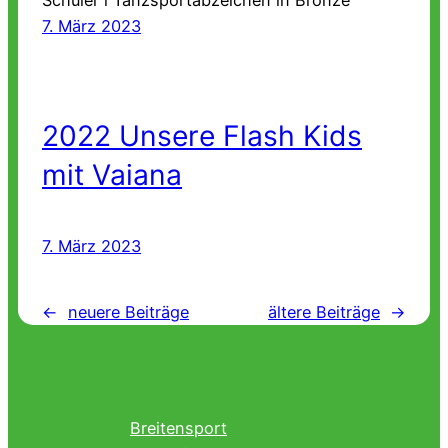
Schüler l Tanzsportabzeichen in Bronze
7. März 2023
2022 Unsere Flash Kids
mit Vaiana
7. März 2023
←
neuere Beiträge
ältere Beiträge
→
Breitensport