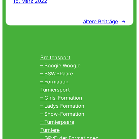
15. März 2022
ältere Beiträge
→
Breitensport
– Boogie Woogie
– BSW -Paare
– Formation
Turniersport
– Girls-Formation
– Ladys Formation
– Show-Formation
– Turnierpaare
Turniere
– GPvD der Formationen