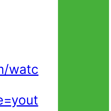
m/watc
e=yout