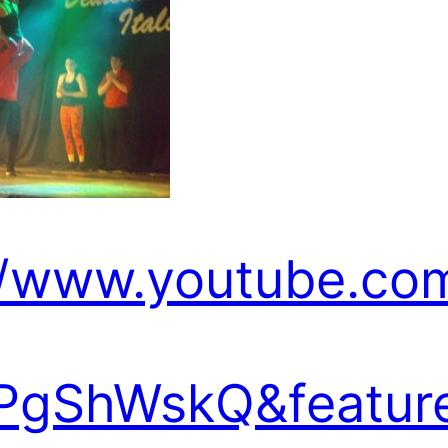
//www.youtube.co
PgShWskQ&featur