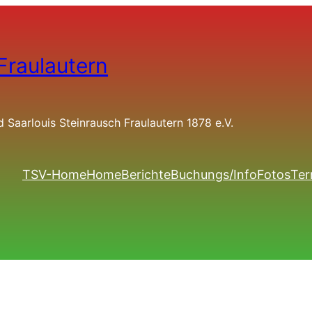
Fraulautern
Saarlouis Steinrausch Fraulautern 1878 e.V.
TSV-Home
Home
Berichte
Buchungs/Info
Fotos
Ter