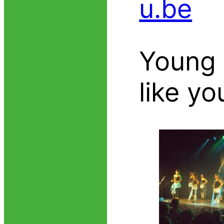
u.be
Young
like yo