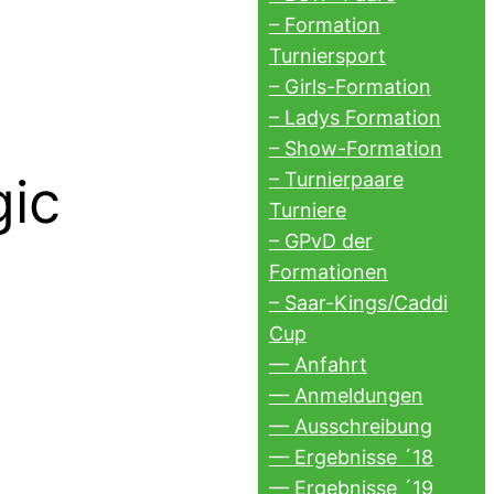
– Formation
Turniersport
– Girls-Formation
– Ladys Formation
– Show-Formation
– Turnierpaare
ic
Turniere
– GPvD der
Formationen
– Saar-Kings/Caddi
Cup
— Anfahrt
— Anmeldungen
— Ausschreibung
— Ergebnisse ´18
— Ergebnisse ´19