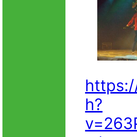
https:
h?
v=263