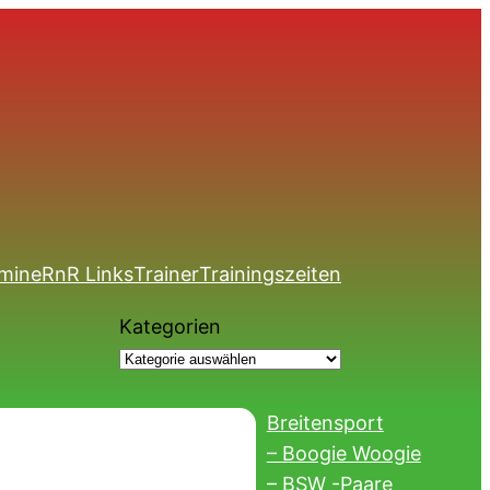
mine
RnR Links
Trainer
Trainingszeiten
Kategorien
Breitensport
– Boogie Woogie
– BSW -Paare