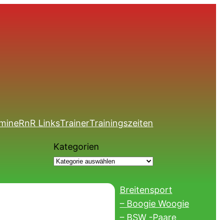
mine
RnR Links
Trainer
Trainingszeiten
Kategorien
Breitensport
– Boogie Woogie
– BSW -Paare