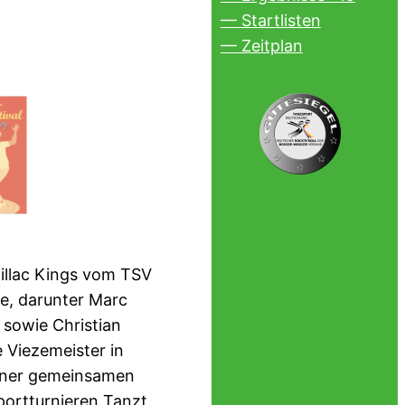
— Startlisten
— Zeitplan
dillac Kings vom TSV
e, darunter Marc
 sowie Christian
 Viezemeister in
 einer gemeinsamen
ortturnieren Tanzt.