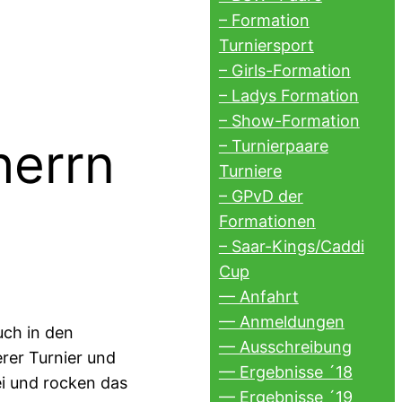
– Formation
Turniersport
– Girls-Formation
– Ladys Formation
– Show-Formation
herrn
– Turnierpaare
Turniere
– GPvD der
Formationen
– Saar-Kings/Caddi
Cup
— Anfahrt
— Anmeldungen
den
— Ausschreibung
erer Turnier und
— Ergebnisse ´18
i und rocken das
— Ergebnisse ´19