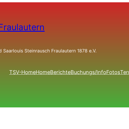
Fraulautern
Saarlouis Steinrausch Fraulautern 1878 e.V.
TSV-Home
Home
Berichte
Buchungs/Info
Fotos
Ter