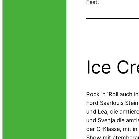
Fest.
_____________________
Ice C
Rock´n´Roll auch in
Ford Saarlouis Stei
und Lea, die amtier
und Svenja die amti
der C-Klasse, mit i
Show mit atemberau