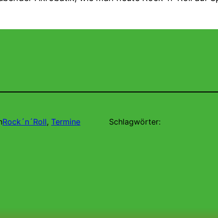
n
Rock´n´Roll
, 
Termine
Schlagwörter: