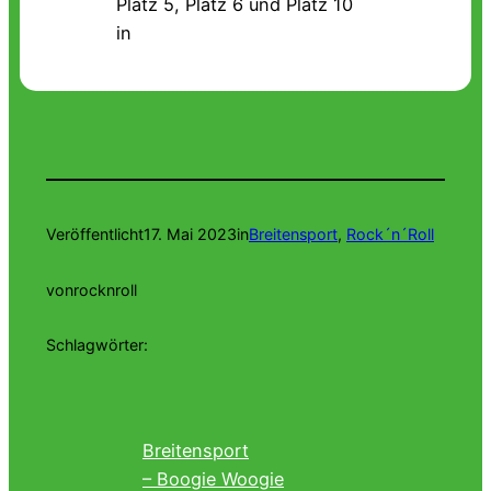
Platz 5, Platz 6 und Platz 10
in
Veröffentlicht
17. Mai 2023
in
Breitensport
, 
Rock´n´Roll
von
rocknroll
Schlagwörter:
Breitensport
– Boogie Woogie