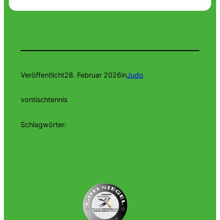
Veröffentlicht
28. Februar 2026
in
Judo
von
tischtennis
Schlagwörter: