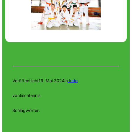
Veröffentlicht
19. Mai 2024
in
Judo
von
tischtennis
Schlagwörter: