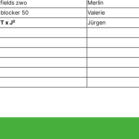
fields zwo
Merlin
blocker 50
Valerie
 T x J²
Jürgen