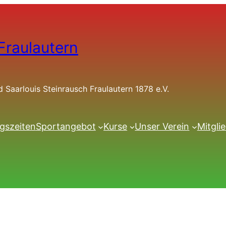
Fraulautern
Saarlouis Steinrausch Fraulautern 1878 e.V.
ngszeiten
Sportangebot
Kurse
Unser Verein
Mitgli