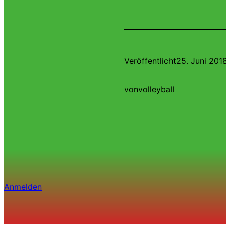
Veröffentlicht
25. Juni 201
von
volleyball
Anmelden