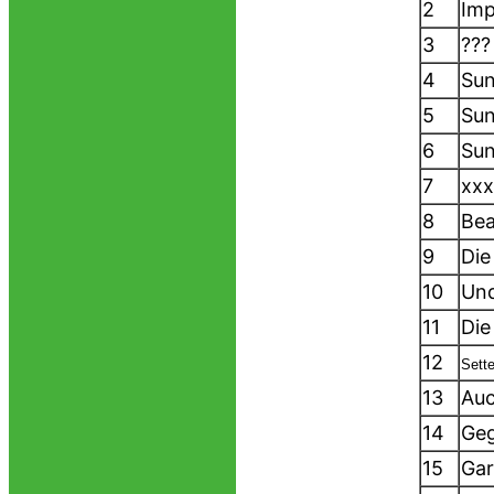
2
Im
3
???
4
Sun
5
Sun
6
Sun
7
xx
8
Bea
9
Die
10
Und
11
Die
12
Se
tt
13
Auc
14
Ge
15
Gar