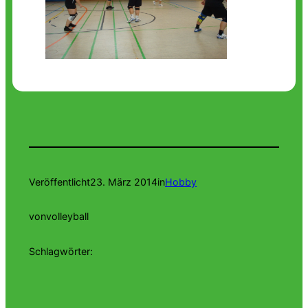
Veröffentlicht
23. März 2014
in
Hobby
von
volleyball
Schlagwörter: